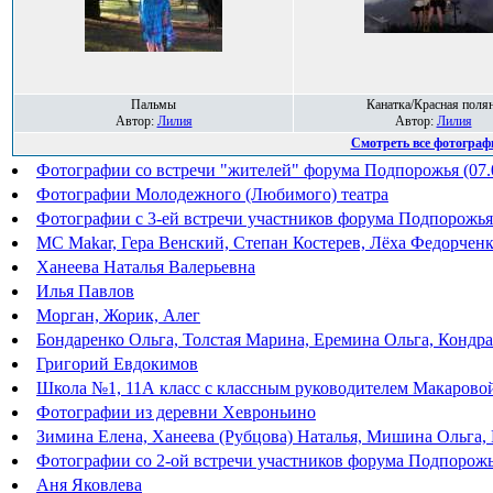
Пальмы
Канатка/Красная поля
Автор:
Лилия
Автор:
Лилия
Смотреть все фотограф
Фотографии со встречи "жителей" форума Подпорожья (07.
Фотографии Молодежного (Любимого) театра
Фотографии с 3-ей встречи участников форума Подпорожья 
MC Makar, Гера Венский, Степан Костерев, Лёха Федорченк
Ханеева Наталья Валерьевна
Илья Павлов
Морган, Жорик, Алег
Бондаренко Ольга, Толстая Марина, Еремина Ольга, Кондр
Григорий Евдокимов
Школа №1, 11А класс с классным руководителем Макаровой
Фотографии из деревни Хевроньино
Зимина Елена, Ханеева (Рубцова) Наталья, Мишина Ольга,
Фотографии со 2-ой встречи участников форума Подпорожья
Аня Яковлева