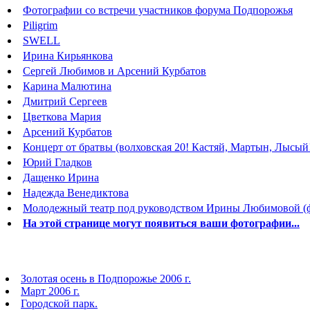
Фотографии со встречи участников форума Подпорожья
Piligrim
SWELL
Ирина Кирьянкова
Сергей Любимов и Арсений Курбатов
Карина Малютина
Дмитрий Сергеев
Цветкова Мария
Арсений Курбатов
Концерт от братвы (волховская 20! Кастяй, Мартын, Лысый
Юрий Гладков
Дащенко Ирина
Надежда Венедиктова
Молодежный театр под руководством Ирины Любимовой (ф
На этой странице могут появиться ваши фотографии...
Золотая осень в Подпорожье 2006 г.
Март 2006 г.
Городской парк.